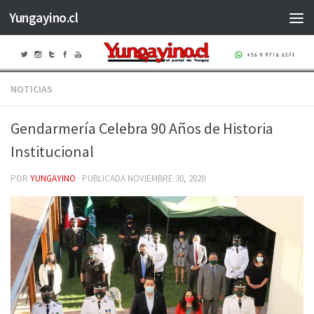
Yungayino.cl
Saltar al contenido
NOTICIAS
Gendarmería Celebra 90 Años de Historia
Institucional
POR
YUNGAYINO
· PUBLICADA
NOVIEMBRE 30, 2020