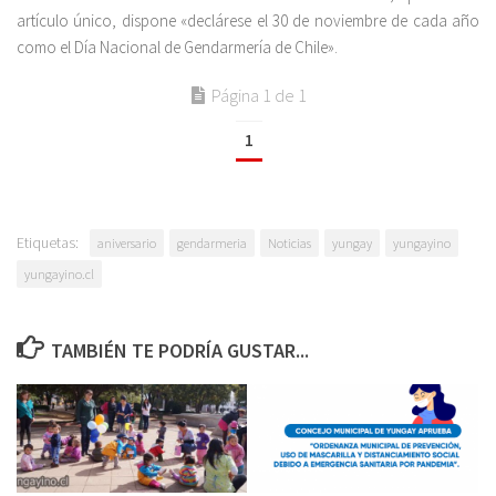
artículo único, dispone «declárese el 30 de noviembre de cada año
como el Día Nacional de Gendarmería de Chile».
Página 1 de 1
1
Etiquetas:
aniversario
gendarmeria
Noticias
yungay
yungayino
yungayino.cl
TAMBIÉN TE PODRÍA GUSTAR...