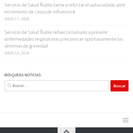
Servicio de Salud Ñuble llama a reforzar el autocuidado ante
incremento de casos de Influenza A
JULIO 17, 2026
Servicio de Salud Ñuble refuerza llamado a prevenir
enfermedades respiratorias y reconocer oportunamente los
síntomas de gravedad
JULIO 13, 2026
BÚSQUEDA NOTICIAS
Buscar: