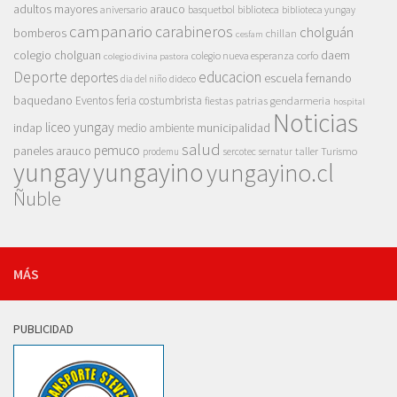
adultos mayores
arauco
aniversario
basquetbol
biblioteca
biblioteca yungay
campanario
carabineros
cholguán
bomberos
chillan
cesfam
colegio cholguan
daem
colegio nueva esperanza
corfo
colegio divina pastora
Deporte
educacion
deportes
escuela fernando
dia del niño
dideco
baquedano
Eventos
feria costumbrista
gendarmeria
fiestas patrias
hospital
Noticias
liceo yungay
indap
municipalidad
medio ambiente
salud
pemuco
paneles arauco
taller
Turismo
prodemu
sercotec
sernatur
yungay
yungayino
yungayino.cl
Ñuble
MÁS
PUBLICIDAD