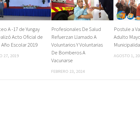
ceo A -17 de Yungay
Profesionales De Salud
Postule a V
alizó Acto Oficial de
Refuerzan Llamado A
Adulto Mayo
o Año Escolar 2019
Voluntarios Y Voluntarias
Municipalid
De Bomberos A
 27, 2019
AGOSTO 1, 20
Vacunarse
FEBRERO 23, 2024