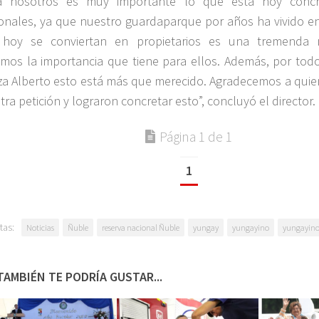
a nosotros es muy importante lo que está hoy concr
onales, ya que nuestro guardaparque por años ha vivido en 
hoy se conviertan en propietarios es una tremenda n
mos la importancia que tiene para ellos. Además, por todo
iza Alberto esto está más que merecido. Agradecemos a qui
tra petición y lograron concretar esto”, concluyó el director.
Página 1 de 1
1
tas:
Noticias
Ñuble
reserva nacional Ñuble
yungay
yungayino
yungayino
TAMBIÉN TE PODRÍA GUSTAR...