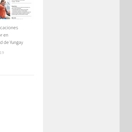
acaciones
r en
ad de Yungay
19