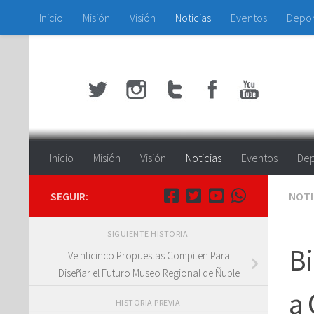
Inicio
Misión
Visión
Noticias
Eventos
Depo
Saltar al contenido
Inicio
Misión
Visión
Noticias
Eventos
Dep
SEGUIR:
NOTI
SIGUIENTE HISTORIA
Bi
Veinticinco Propuestas Compiten Para
Diseñar el Futuro Museo Regional de Ñuble
a
HISTORIA PREVIA