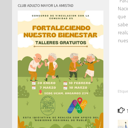
“Par
CLUB ADULTO MAYOR LA AMISTAD
Naci
que 
sabe
real
nues
Etique