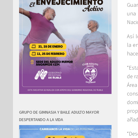
Guar
una 
Naci
Así 
la e
hace
“Est
de r
Área
cons
domi
prop
GRUPO DE GIMNASIA Y BAILE ADULTO MAYOR
añad
DESPERTANDO A LA VIDA
“Des