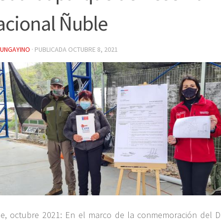
acional Ñuble
YUNGAYINO
· PUBLICADA
OCTUBRE 8, 2021
e, octubre 2021: En el marco de la conmemoración del D