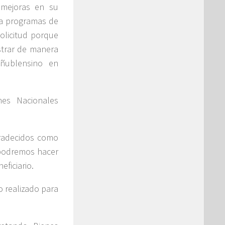
 mejoras en su
 a programas de
olicitud porque
trar de manera
 ñublensino en
nes Nacionales
gradecidos como
 podremos hacer
ficiario.
o realizado para