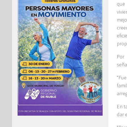
que 
vivi
mejo
cree
efic
propi
Por 
seña
“Fue
fami
arre
En t
dar e