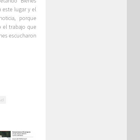
etando Bienes
este lugar y el
oticia, porque
 el trabajo que
enes escucharon
.cl