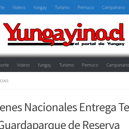
rte
Videos
Yungay
Turismo
Pemuco
Campanario
orte
Videos
Yungay
Turismo
Pemuco
Campanari
CIAS
enes Nacionales Entrega T
 Guardaparque de Reserva