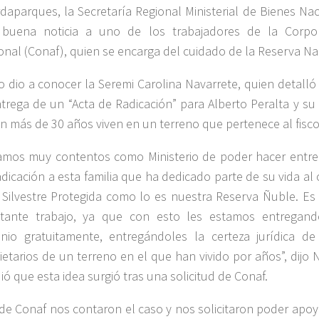
daparques, la Secretaría Regional Ministerial de Bienes Nac
buena noticia a uno de los trabajadores de la Corpor
onal (Conaf), quien se encarga del cuidado de la Reserva Na
lo dio a conocer la Seremi Carolina Navarrete, quien detalló
ntrega de un “Acta de Radicación” para Alberto Peralta y su 
n más de 30 años viven en un terreno que pertenece al fisco
amos muy contentos como Ministerio de poder hacer entre
adicación a esta familia que ha dedicado parte de su vida al
 Silvestre Protegida como lo es nuestra Reserva Ñuble. Es
tante trabajo, ya que con esto les estamos entregand
nio gratuitamente, entregándoles la certeza jurídica de
ietarios de un terreno en el que han vivido por años”, dijo 
ió que esta idea surgió tras una solicitud de Conaf.
de Conaf nos contaron el caso y nos solicitaron poder apoya