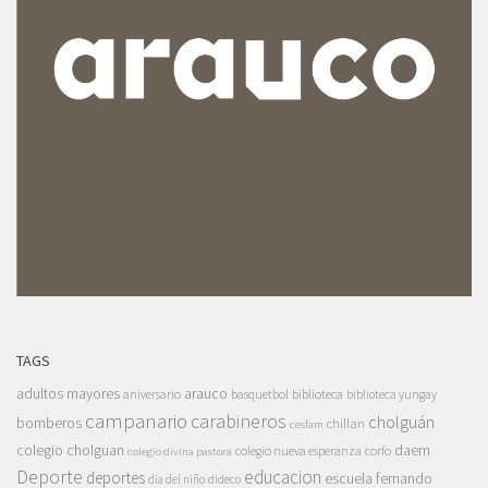
TAGS
adultos mayores
arauco
aniversario
basquetbol
biblioteca
biblioteca yungay
campanario
carabineros
cholguán
bomberos
chillan
cesfam
colegio cholguan
daem
colegio nueva esperanza
corfo
colegio divina pastora
Deporte
educacion
deportes
escuela fernando
dia del niño
dideco