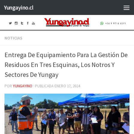
Yungayino.cl
Saltar al contenido
NOTICIAS
Entrega De Equipamiento Para La Gestión De
Residuos En Tres Esquinas, Los Notros Y
Sectores De Yungay
POR
YUNGAYINO
· PUBLICADA
ENERO 17, 2024