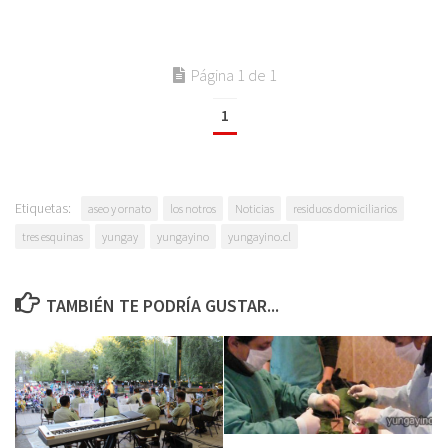
Página 1 de 1
1
Etiquetas:
aseo y ornato
los notros
Noticias
residuos domiciliarios
tres esquinas
yungay
yungayino
yungayino.cl
TAMBIÉN TE PODRÍA GUSTAR...