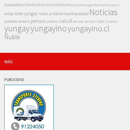
baquedano
Eventos
feria costumbrista
gendarmeria
fiestas patrias
hospital
Noticias
liceo yungay
indap
municipalidad
medio ambiente
salud
pemuco
paneles arauco
taller
Turismo
prodemu
sercotec
sernatur
yungay
yungayino
yungayino.cl
Ñuble
MÁS
PUBLICIDAD