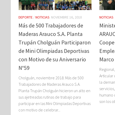
DEPORTE
/
NOTICIAS
NOVIEMBRE 16, 2018
NOTICIAS
Más de 500 Trabajadores de
Minist
Maderas Arauco S.A. Planta
ARAUC
Trupán Cholguán Participaron
Cooper
de Mini Olimpiadas Deportivas
Emplea
con Motivo de su Aniversario
Marco
N°59
Regional
Articular
Cholguán, noviembre 2018: Más de 500
la deman
Trabajadores de Maderas Arauco S.A.
servicios
Planta Trupán Cholguán hicieron un alto en
humano c
sus ajetreadas rutinas de trabajo para
son los ob
participar en las Mini Olimpiadas Deportivas
con motivo de celebrar...