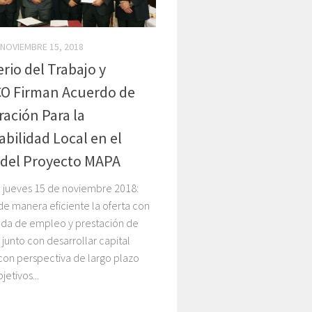
NOVIEMBRE 15, 2018
erio del Trabajo y
O Firman Acuerdo de
ación Para la
bilidad Local en el
 del Proyecto MAPA
, jueves 15 de noviembre 2018:
 de manera eficiente la oferta con
da de empleo y prestación de
, junto con desarrollar capital
on perspectiva de largo plazo
jetivos...