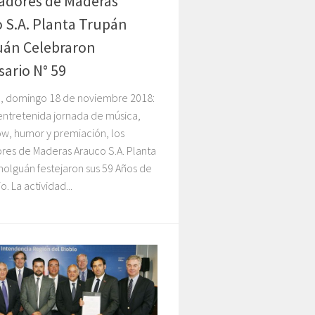
adores de Maderas
 S.A. Planta Trupán
uán Celebraron
sario N° 59
, domingo 18 de noviembre 2018:
entretenida jornada de música,
ow, humor y premiación, los
res de Maderas Arauco S.A. Planta
olguán festejaron sus 59 Años de
o. La actividad...