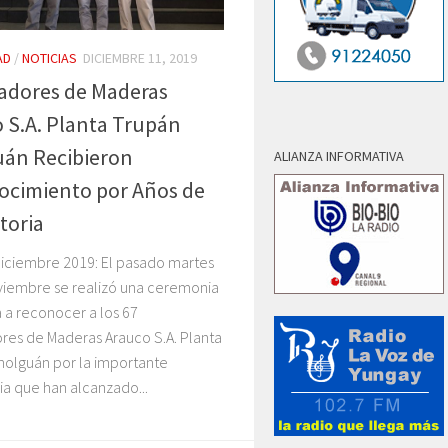
AD
/
NOTICIAS
DICIEMBRE 11, 2019
adores de Maderas
 S.A. Planta Trupán
uán Recibieron
ALIANZA INFORMATIVA
ocimiento por Años de
toria
diciembre 2019: El pasado martes
viembre se realizó una ceremonia
 a reconocer a los 67
res de Maderas Arauco S.A. Planta
holguán por la importante
ia que han alcanzado...