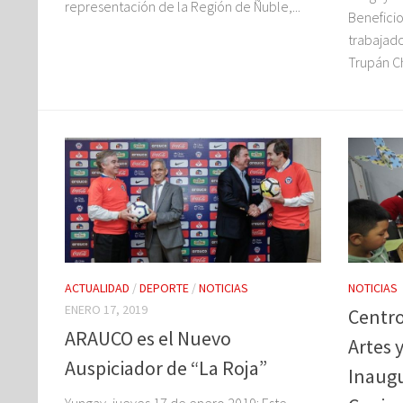
representación de la Región de Ñuble,...
Beneficio
trabajad
Trupán C
ACTUALIDAD
/
DEPORTE
/
NOTICIAS
NOTICIAS
ENERO 17, 2019
Centro
ARAUCO es el Nuevo
Artes 
Auspiciador de “La Roja”
Inaugu
Yungay, jueves 17 de enero 2019: Este