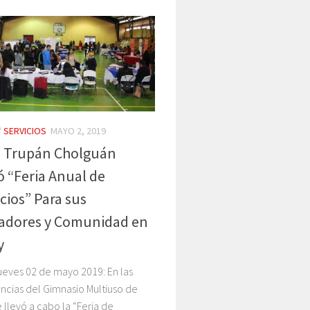
/
SERVICIOS
MAYO 2, 2019
a Trupán Cholguán
ó “Feria Anual de
cios” Para sus
jadores y Comunidad en
y
ueves 02 de mayo 2019: En las
cias del Gimnasio Multiuso de
 llevó a cabo la “Feria de