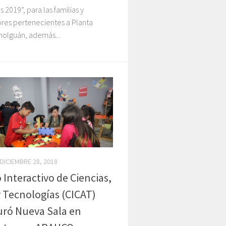
s 2019”, para las familias y
ores pertenecientes a Planta
holguán, además...
DICIEMBRE 28, 2018
 Interactivo de Ciencias,
y Tecnologías (CICAT)
ró Nueva Sala en