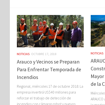
NOTICIAS
NOTICIAS
OCTUBRE 17, 2018
ARAUC
Arauco y Vecinos se Preparan
Constr
Para Enfrentar Temporada de
Mayor 
Incendios
de la
Regional, miércoles 17 de octubre 2018: La
empresa invertirá US$40 millones para
Miércoles
reforzar el trabajo de detección de
ARAUCO ap
incendios con cámaras robot y nuevos
la modern