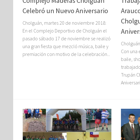
Complejo Maderas Cholguán
Trabaj
Celebró un Nuevo Aniversario
Arauco
Cholg
Cholguán, martes 20 de noviembre 2018:
Aniver
En el Complejo Deportivo de Cholguán el
pasado sábado 17 de noviembre se realizó
Cholguán
una gran fiesta que mezcló música, baile y
Con una 
premiación con motivo de la celebración...
baile, sh
trabajado
Trupán Ch
Aniversari