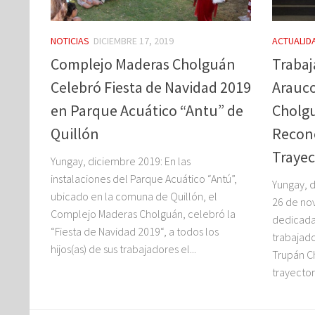
NOTICIAS
DICIEMBRE 17, 2019
ACTUALID
Complejo Maderas Cholguán
Trabaj
Celebró Fiesta de Navidad 2019
Arauco
en Parque Acuático “Antu” de
Cholg
Quillón
Recon
Trayec
Yungay, diciembre 2019: En las
instalaciones del Parque Acuático “Antú”,
Yungay, 
ubicado en la comuna de Quillón, el
26 de no
Complejo Maderas Cholguán, celebró la
dedicada
“Fiesta de Navidad 2019“, a todos los
trabajado
hijos(as) de sus trabajadores el...
Trupán C
trayector