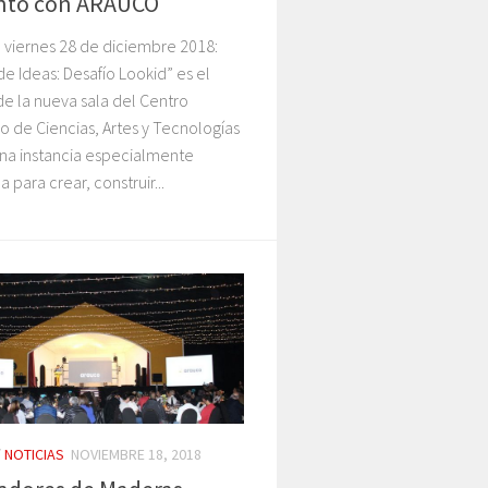
nto con ARAUCO
 viernes 28 de diciembre 2018:
de Ideas: Desafío Lookid” es el
e la nueva sala del Centro
vo de Ciencias, Artes y Tecnologías
una instancia especialmente
 para crear, construir...
/
NOTICIAS
NOVIEMBRE 18, 2018