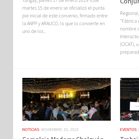
Conju
martes 15 de enero se oficializó el punta
Regional,
pie inicial de este convenio, firmado entre
“Fábrica 
la ANFP y ARAUCO, lo que lo convierte en
nombre d
uno de los...
Interacti
(CICAT), 
preparada
NOTICIAS
NOVIEMBRE 20, 2018
EVENTOS