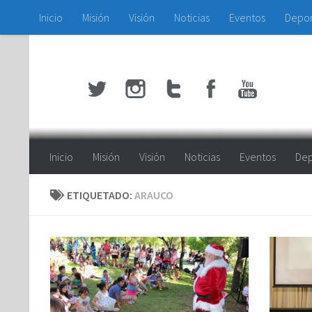
Inicio
Misión
Visión
Noticias
Eventos
Depo
Saltar al contenido
Inicio
Misión
Visión
Noticias
Eventos
Dep
ETIQUETADO:
ARAUCO