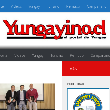
rte
Videos
Yungay
Turismo
Pemuco
Campanario
orte
Videos
Yungay
Turismo
Pemuco
Campanari
MÁS
PUBLICIDAD