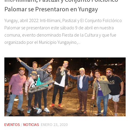
Palomar se Presentaron en Yungay
Yungay, abril 2022: Inti-Illimani, Pastizal y El Conjunto Folclórico
Palomar se presentaron este sábado 9 de abril en nuestra
comuna, evento denominado Fiesta de la Cultura y que fue
organizado por el Municipio Yungayino,...
EVENTOS
/
NOTICIAS
ENERO 23, 2020