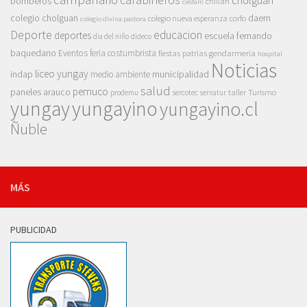
cholguán
bomberos
chillan
cesfam
colegio cholguan
daem
colegio nueva esperanza
corfo
colegio divina pastora
Deporte
educacion
deportes
escuela fernando
dia del niño
dideco
baquedano
Eventos
feria costumbrista
gendarmeria
fiestas patrias
hospital
Noticias
liceo yungay
indap
municipalidad
medio ambiente
salud
pemuco
paneles arauco
taller
Turismo
prodemu
sercotec
sernatur
yungay
yungayino
yungayino.cl
Ñuble
MÁS
PUBLICIDAD