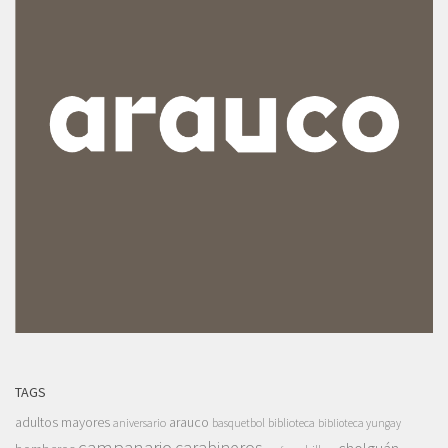
TAGS
adultos mayores
arauco
aniversario
basquetbol
biblioteca
biblioteca yungay
campanario
carabineros