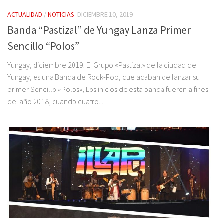
ACTUALIDAD
/
NOTICIAS
DICIEMBRE 10, 2019
Banda “Pastizal” de Yungay Lanza Primer
Sencillo “Polos”
Yungay, diciembre 2019: El Grupo «Pastizal» de la ciudad de
Yungay, es una Banda de Rock-Pop, que acaban de lanzar su
primer Sencillo «Polos», Los inicios de esta banda fueron a fines
del año 2018, cuando cuatro...