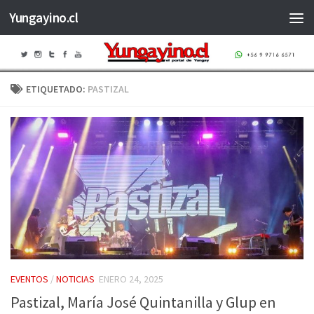
Yungayino.cl
Saltar al contenido
ETIQUETADO:
PASTIZAL
EVENTOS
/
NOTICIAS
ENERO 24, 2025
Pastizal, María José Quintanilla y Glup en