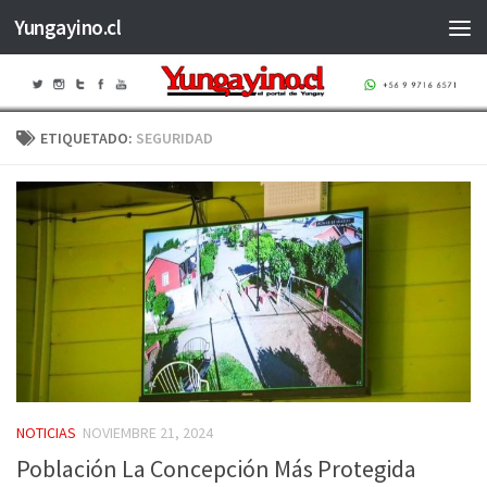
Yungayino.cl
Saltar al contenido
ETIQUETADO:
SEGURIDAD
NOTICIAS
NOVIEMBRE 21, 2024
Población La Concepción Más Protegida