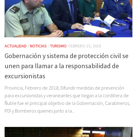
ACTUALIDAD
/
NOTICIAS
/
TURISMO
FEBRERO 15, 2018
Gobernación y sistema de protección civil se
unen para llamar a la responsabilidad de
excursionistas
Provincia, Febrero de 2018; Difundir medidas de prevención
para excursionistas y veraneantes que llegan a la cordillera de
Ñuble fue el principal objetivo de la Gobernación, Carabineros,
PDI y Bomberos quienes junto a la...