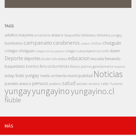
TAGS
adultos mayores
arauco
aniversario
basquetbol
biblioteca
biblioteca yungay
campanario
carabineros
cholguán
bomberos
chillan
cesfam
colegio cholguan
daem
colegio nueva esperanza
corfo
colegio divina pastora
Deporte
educacion
deportes
escuela fernando
dia del niño
dideco
baquedano
Eventos
feria costumbrista
gendarmeria
fiestas patrias
hospital
Noticias
liceo yungay
indap
municipalidad
medio ambiente
salud
pemuco
paneles arauco
taller
Turismo
prodemu
sercotec
sernatur
yungay
yungayino
yungayino.cl
Ñuble
MÁS