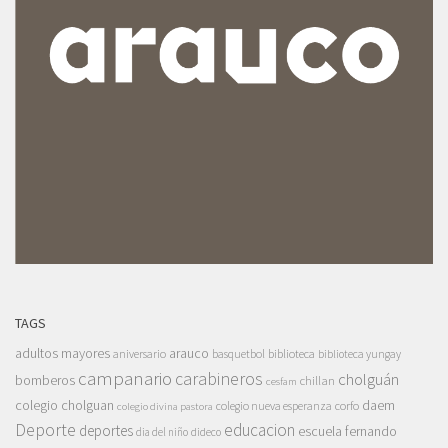
TAGS
adultos mayores
arauco
aniversario
basquetbol
biblioteca
biblioteca yungay
campanario
carabineros
cholguán
bomberos
chillan
cesfam
colegio cholguan
daem
colegio nueva esperanza
corfo
colegio divina pastora
Deporte
educacion
deportes
escuela fernando
dia del niño
dideco