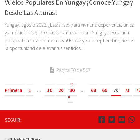
Vuelos Populares En Yungay ¡Conoce Yungay
Desde Las Alturas!
Yungay, agosto 2023: ¿Estás listo para vivir una experiencia única
y emocionante? ¡Prepárate para descubrir Yungay desde una
perspectiva totalmente nueva! Este 2 y 3 de septiembre, tienes
la oportunidad de elevar tus sentidos...
Página 70 de 507
«
Primera
«
...
10
20
30
...
68
69
70
71
7
»
SEGUIR:
FUNERARIA YUNGAY