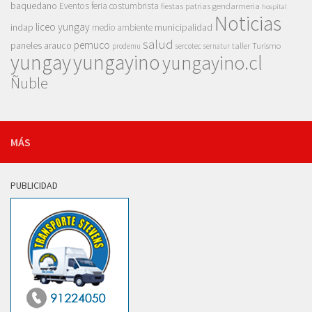
baquedano
Eventos
feria costumbrista
gendarmeria
fiestas patrias
hospital
Noticias
liceo yungay
indap
municipalidad
medio ambiente
salud
pemuco
paneles arauco
taller
Turismo
prodemu
sercotec
sernatur
yungay
yungayino
yungayino.cl
Ñuble
MÁS
PUBLICIDAD