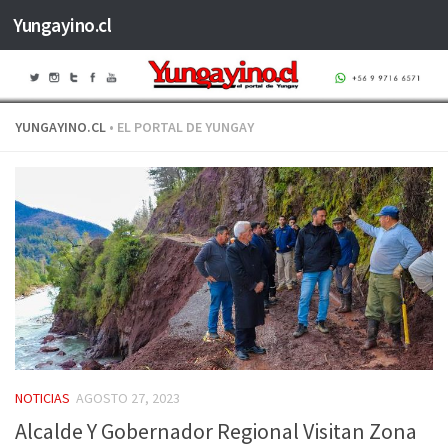
Yungayino.cl
Saltar al contenido
YUNGAYINO.CL
• EL PORTAL DE YUNGAY
NOTICIAS
AGOSTO 27, 2023
Alcalde Y Gobernador Regional Visitan Zona