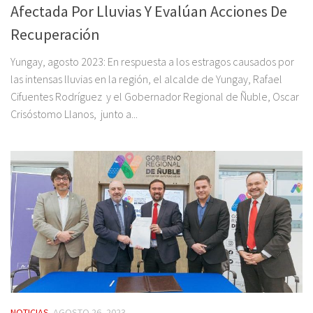
Afectada Por Lluvias Y Evalúan Acciones De
Recuperación
Yungay, agosto 2023: En respuesta a los estragos causados por
las intensas lluvias en la región, el alcalde de Yungay, Rafael
Cifuentes Rodríguez y el Gobernador Regional de Ñuble, Oscar
Crisóstomo Llanos, junto a...
NOTICIAS
AGOSTO 26, 2023