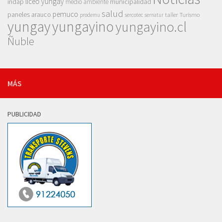
liceo yungay
indap
municipalidad
medio ambiente
salud
pemuco
paneles arauco
taller
Turismo
prodemu
sercotec
sernatur
yungay
yungayino
yungayino.cl
Ñuble
MÁS
PUBLICIDAD