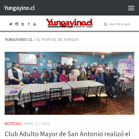
Yungayino.cl
Saltar al contenido
YUNGAYINO.CL
• EL PORTAL DE YUNGAY
NOTICIAS
ABRIL 27, 2026
Club Adulto Mayor de San Antonio realizó el