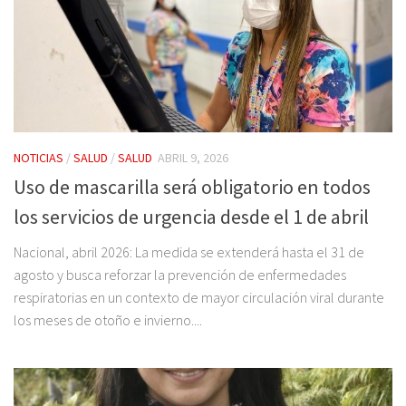
NOTICIAS
/
SALUD
/
SALUD
ABRIL 9, 2026
Uso de mascarilla será obligatorio en todos
los servicios de urgencia desde el 1 de abril
Nacional, abril 2026: La medida se extenderá hasta el 31 de
agosto y busca reforzar la prevención de enfermedades
respiratorias en un contexto de mayor circulación viral durante
los meses de otoño e invierno....