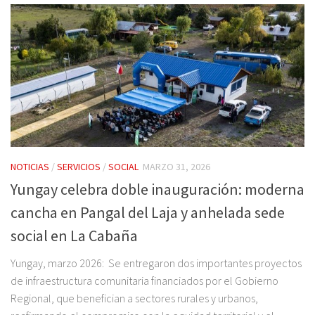
NOTICIAS
/
SERVICIOS
/
SOCIAL
MARZO 31, 2026
Yungay celebra doble inauguración: moderna
cancha en Pangal del Laja y anhelada sede
social en La Cabaña
Yungay, marzo 2026: Se entregaron dos importantes proyectos
de infraestructura comunitaria financiados por el Gobierno
Regional, que benefician a sectores rurales y urbanos,