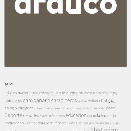
TAGS
adultos mayores
arauco
aniversario
basquetbol
biblioteca
biblioteca yungay
campanario
carabineros
cholguán
bomberos
chillan
cesfam
colegio cholguan
daem
colegio nueva esperanza
corfo
colegio divina pastora
Deporte
educacion
deportes
escuela fernando
dia del niño
dideco
baquedano
Eventos
feria costumbrista
gendarmeria
fiestas patrias
hospital
Noticias