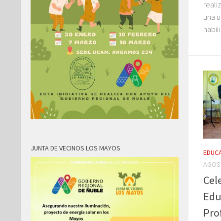
reali
una u
habil
JUNTA DE VECINOS LOS MAYOS
EDUC
AGOST
Cele
Edu
Pro