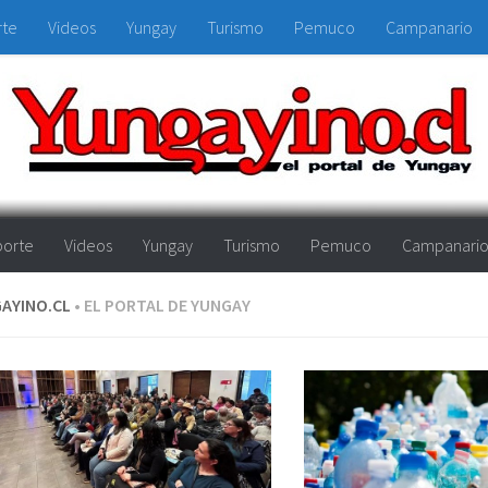
rte
Videos
Yungay
Turismo
Pemuco
Campanario
orte
Videos
Yungay
Turismo
Pemuco
Campanari
AYINO.CL
• EL PORTAL DE YUNGAY