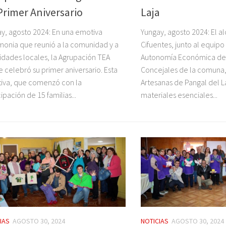
Primer Aniversario
Laja
y, agosto 2024: En una emotiva
Yungay, agosto 2024: El a
onia que reunió a la comunidad y a
Cifuentes, junto al equip
idades locales, la Agrupación TEA
Autonomía Económica de l
 celebró su primer aniversario. Esta
Concejales de la comuna, v
ativa, que comenzó con la
Artesanas de Pangal del L
cipación de 15 familias...
materiales esenciales...
IAS
AGOSTO 30, 2024
NOTICIAS
AGOSTO 30, 2024