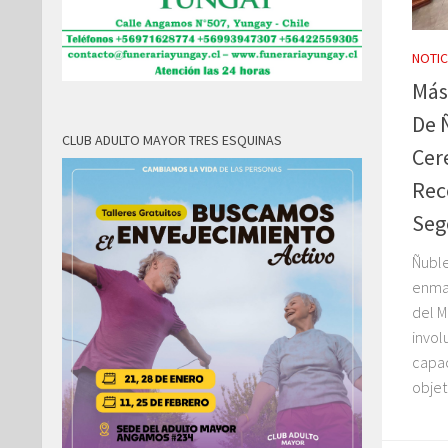
NOTIC
Más
De 
CLUB ADULTO MAYOR TRES ESQUINAS
Cer
Rec
Seg
Ñuble
enma
del M
invol
capac
objeti