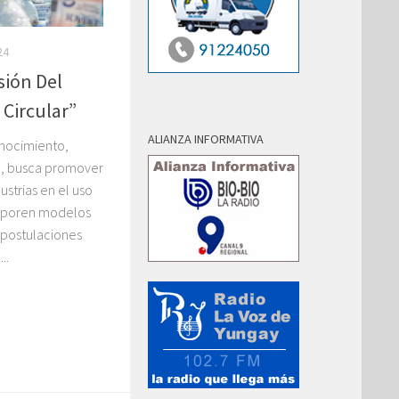
24
sión Del
 Circular”
ALIANZA INFORMATIVA
nocimiento,
b, busca promover
strias en el uso
rporen modelos
 postulaciones
..