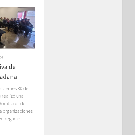
24
iva de
dadana
a viernes 30 de
e realizó una
e Bomberos de
a organizaciones
tregarles...