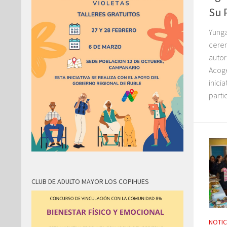
Su 
Yunga
cerem
autor
Acoge
inici
parti
CLUB DE ADULTO MAYOR LOS COPIHUES
NOTIC