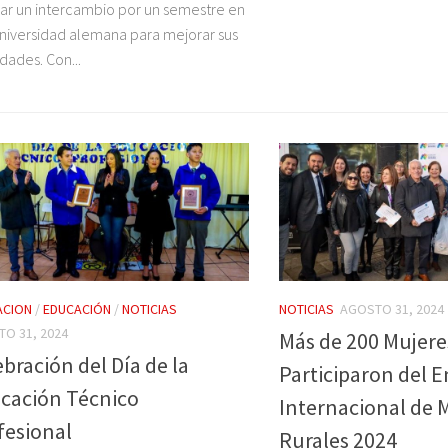
zar un intercambio por un semestre en
niversidad alemana para mejorar sus
idades. Con...
ACION
/
EDUCACIÓN
/
NOTICIAS
NOTICIAS
AGOSTO 31, 2024
O 31, 2024
Más de 200 Mujere
bración del Día de la
Participaron del 
cación Técnico
Internacional de 
fesional
Rurales 2024