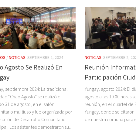
TOS
/
NOTICIAS
SEPTIEMBRE 2, 2024
NOTICIAS
SEPTIEMBRE 2, 20
o Agosto Se Realizó En
Reunión Informat
gay
Participación Ciu
y, septiembre 2024: La tradicional
Yungay, agosto 2024: El dí
idad “Chao Agosto” se realizó el
agosto a las 10:00 horas s
o 31 de agosto, en el salón
reunión, en el cuartel d
itario multiuso y fue organizada por
Yungay, donde se citaron 
rección de Desarrollo Comunitario
de nuestra comuna para en
ipal. Los asistentes demostraron su...