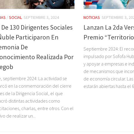
IAS
/
SOCIAL
SEPTIEMBRE 3, 2024
NOTICIAS
SEPTIEMBRE 3, 20
 De 130 Dirigentes Sociales
Lanzan La 2da Ver
Ñuble Participaron En
Premio “Territorio
emonia De
Septiembre 2024: El reco
onocimiento Realizada Por
impulsado por Sofofa Hu
y apoyar a empresas e indu
egob
de mecanismos que inco
, septiembre 2024: La actividad se
de economía circular. Las
rcó en la conmemoración del cierre
estarán abiertas hasta el 6.
es de la Dirigencia Social, el que
ucró distintas actividades como
itaciones, charlas, entre otros. Con el
vo de realizar un...