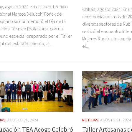
y, agosto 2024: En el Liceo Técnico
Chillán, agosto 2024: En 
sional Marcos Delucchi Fonck de
ceremonia con más de 20
nario se conmemoró el Día de la
diversos sectores de Ñub
ción Técnico Profesional con un
realizó el encuentro Inte
uno especial preparado por el Taller
Mujeres Rurales, instancia
al del establecimiento, al...
el...
IAS
AGOSTO 31, 2024
NOTICIAS
AGOSTO 31, 2024
upación TEA Acoge Celebró
Taller Artesanas d