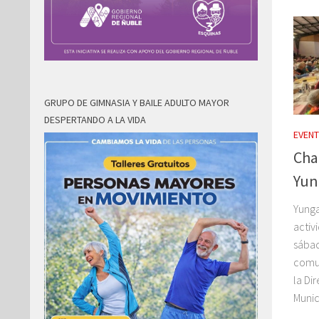
GRUPO DE GIMNASIA Y BAILE ADULTO MAYOR
DESPERTANDO A LA VIDA
EVEN
Cha
Yun
Yunga
activ
sábad
comun
la Di
Munic