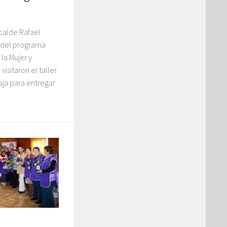
lcalde Rafael
o del programa
a Mujer y
isitaron el taller
aja para entregar