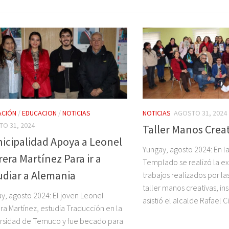
ACIÓN
/
EDUCACION
/
NOTICIAS
NOTICIAS
AGOSTO 31, 2024
O 31, 2024
Taller Manos Crea
icipalidad Apoya a Leonel
Yungay, agosto 2024: En l
era Martínez Para ir a
Templado se realizó la ex
udiar a Alemania
trabajos realizados por la
taller manos creativas, in
y, agosto 2024: El joven Leonel
asistió el alcalde Rafael Ci
ra Martínez, estudia Traducción en la
rsidad de Temuco y fue becado para