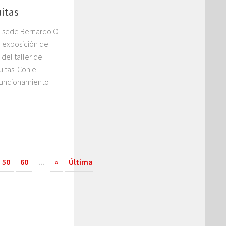
itas
la sede Bernardo O
a exposición de
 del taller de
itas. Con el
 funcionamiento
50
60
...
»
Última