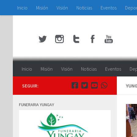
Inicio
Misión
Visión
Noticias
Eventos
Depo
Saltar al contenido
Inicio
Misión
Visión
Noticias
Eventos
Dep
SEGUIR:
YUNG
FUNERARIA YUNGAY