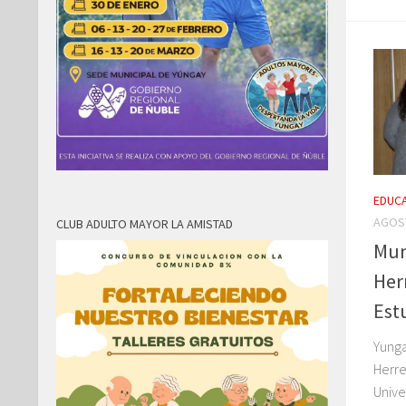
EDUC
AGOST
CLUB ADULTO MAYOR LA AMISTAD
Mun
Herr
Est
Yunga
Herre
Unive