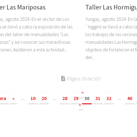
ler Las Mariposas
Taller Las Hormigu
y, agosto 2024: En el sector de Los
Yungay, agosto 2024: En 
 se llevó a cabo la exposición de las
´higgins se llevó a cabo l
as del taller de manualidades “Las
los trabajos de las vecinas
osas” y así conocer sus maravillosas
manualidades Las Hormigu
iones. Asistieron a esta actividad...
objetivo de fortalecer el
del...
Página 30 de 507
«
era
«
...
10
20
...
28
29
30
31
32
...
40
»