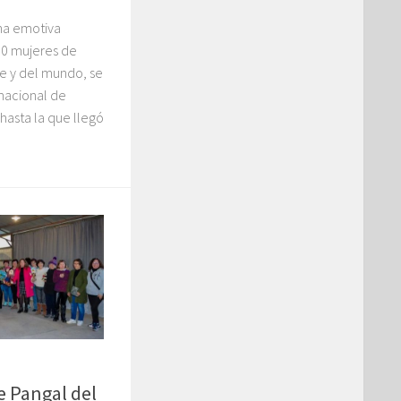
una emotiva
0 mujeres de
le y del mundo, se
rnacional de
 hasta la que llegó
e Pangal del