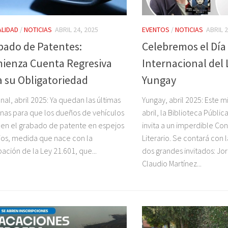
LIDAD
/
NOTICIAS
ABRIL 24, 2025
EVENTOS
/
NOTICIAS
ABRIL 2
bado de Patentes:
Celebremos el Día
ienza Cuenta Regresiva
Internacional del 
a su Obligatoriedad
Yungay
nal, abril 2025: Ya quedan las últimas
Yungay, abril 2025: Este m
as para que los dueños de vehículos
abril, la Biblioteca Públi
cen el grabado de patente en espejos
invita a un imperdible Co
rios, medida que nace con la
Literario. Se contará con 
ación de la Ley 21.601, que...
dos grandes invitados: Jor
Claudio Martínez...