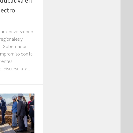
ducativa en
pectro
e un conversatorio
regionales y
 el Gobernador
ompromiso con la
erentes
 discurso a la...