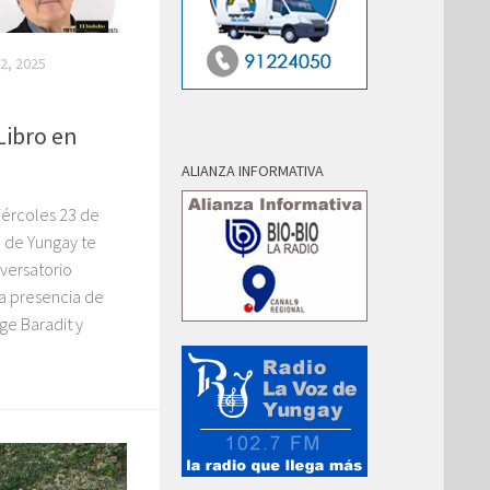
2, 2025
Libro en
ALIANZA INFORMATIVA
iércoles 23 de
ca de Yungay te
nversatorio
la presencia de
ge Baradit y