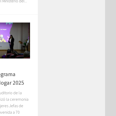
Ministerio del...
rograma
Hogar 2025
uditorio de la
lizó la ceremonia
jeres Jefas de
nvenida a 70