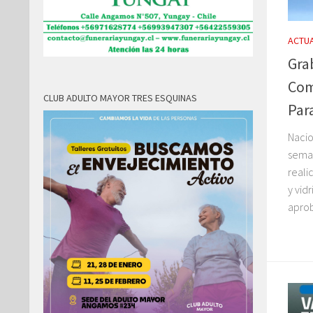
ACTUA
Gra
Com
CLUB ADULTO MAYOR TRES ESQUINAS
Par
Nacio
seman
reali
y vid
aprob