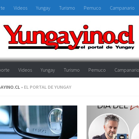
rte
Videos
Yungay
Turismo
Pemuco
Campanario
orte
Videos
Yungay
Turismo
Pemuco
Campanari
AYINO.CL
• EL PORTAL DE YUNGAY