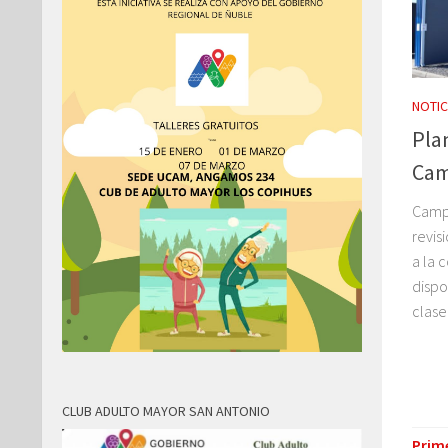
NOTIC
Pla
Cam
Campa
revis
a la 
dispo
clase
CLUB ADULTO MAYOR SAN ANTONIO
Prim