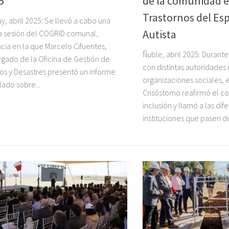
5
de la comunidad e
Trastornos del Es
y, abril 2025: Se llevó a cabo una
Autista
 sesión del COGRID comunal,
ncia en la que Marcelo Cifuentes,
Ñuble, abril 2025: Durant
gado de la Oficina de Gestión de
con distintas autoridades 
os y Desastres presentó un informe
organizaciones sociales,
lado sobre...
Crisóstomo reafirmó el c
inclusión y llamó a las dif
instituciones que pasen del