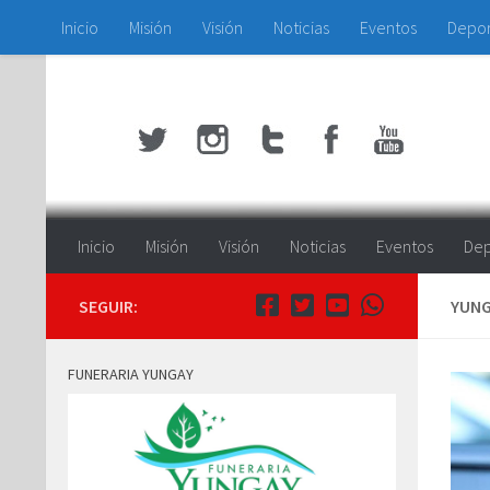
Inicio
Misión
Visión
Noticias
Eventos
Depo
Saltar al contenido
Inicio
Misión
Visión
Noticias
Eventos
Dep
SEGUIR:
YUNG
FUNERARIA YUNGAY