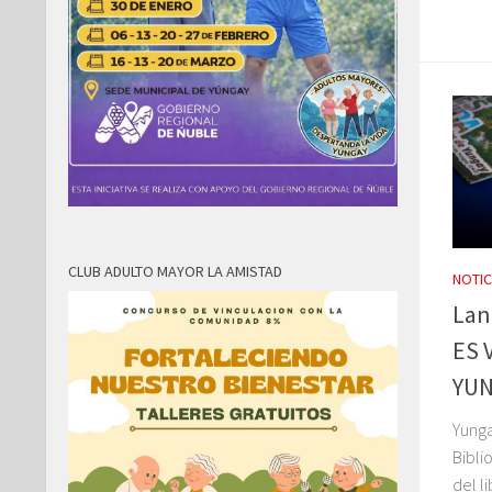
CLUB ADULTO MAYOR LA AMISTAD
NOTIC
Lan
ES 
YUN
Yunga
Bibli
del l