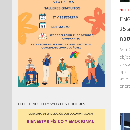
NOTIC
ENG
25 a
natu
Abril
objet
Gasod
opera
ambos
energ
CLUB DE ADULTO MAYOR LOS COPIHUES