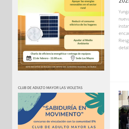
202
Yunga
nueva
insta
encar
Riesg
detal
CLUB DE ADULTO MAYOR LAS VIOLETAS