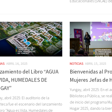
Educacionales (SNCAE) del 
IAS
ABRIL 16, 2025
NOTICIAS
ABRIL 15, 2025
zamiento del Libro “AGUA
Bienvenidas al P
VIDA, HUMEDALES DE
Mujeres Jefas de 
GAY”
Yungay, abril 2025: En el a
Biblioteca Pública, se rea
y, abril 2025: El auditorio de la
de inicio del programa Mu
oteca fue el escenario del lanzamiento
Hogar 2025, dando la bie
ibro “Agua es Vida, Humedales de