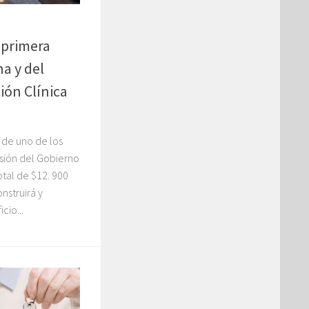
a primera
a y del
ión Clínica
a de uno de los
sión del Gobierno
tal de $12. 900
nstruirá y
cio...