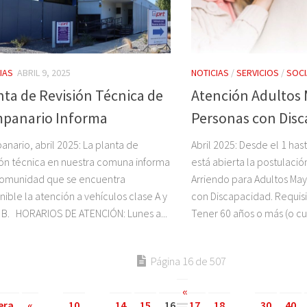
IAS
ABRIL 9, 2025
NOTICIAS
/
SERVICIOS
/
SOCI
nta de Revisión Técnica de
Atención Adultos 
panario Informa
Personas con Dis
nario, abril 2025: La planta de
Abril 2025: Desde el 1 hast
ión técnica en nuestra comuna informa
está abierta la postulació
comunidad que se encuentra
Arriendo para Adultos Ma
nible la atención a vehículos clase A y
con Discapacidad. Requisi
 B. HORARIOS DE ATENCIÓN: Lunes a...
Tener 60 años o más (o cum
Página 16 de 507
«
era
«
...
10
...
14
15
16
17
18
...
30
40