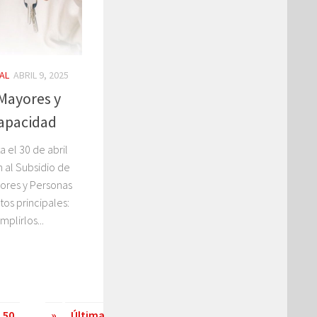
AL
ABRIL 9, 2025
Mayores y
capacidad
a el 30 de abril
n al Subsidio de
yores y Personas
tos principales:
plirlos...
50
...
»
Última