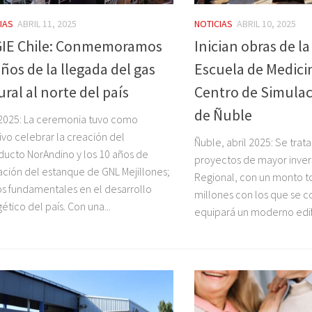
IAS
ABRIL 11, 2025
NOTICIAS
ABRIL 10, 2025
IE Chile: Conmemoramos
Inician obras de l
ños de la llegada del gas
Escuela de Medicin
ral al norte del país
Centro de Simulac
de Ñuble
 2025: La ceremonia tuvo como
ivo celebrar la creación del
Ñuble, abril 2025: Se trat
ucto NorAndino y los 10 años de
proyectos de mayor inver
ción del estanque de GNL Mejillones;
Regional, con un monto to
 fundamentales en el desarrollo
millones con los que se co
ético del país. Con una...
equipará un moderno edifi