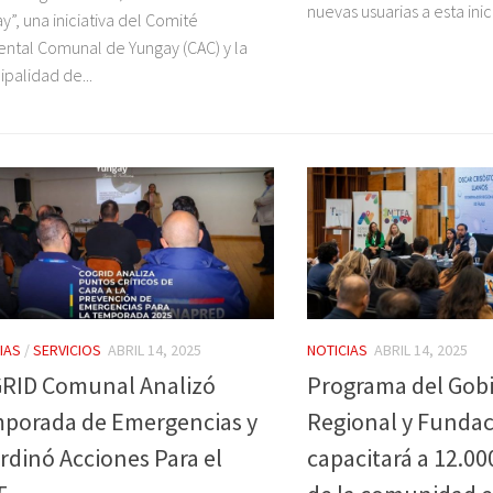
nuevas usuarias a esta inici
y”, una iniciativa del Comité
ntal Comunal de Yungay (CAC) y la
ipalidad de...
IAS
/
SERVICIOS
ABRIL 14, 2025
NOTICIAS
ABRIL 14, 2025
RID Comunal Analizó
Programa del Gob
porada de Emergencias y
Regional y Funda
rdinó Acciones Para el
capacitará a 12.0