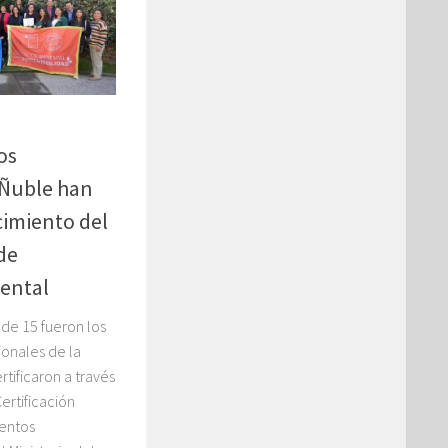
os
 Ñuble han
imiento del
de
iental
 de 15 fueron los
onales de la
tificaron a través
ertificación
entos