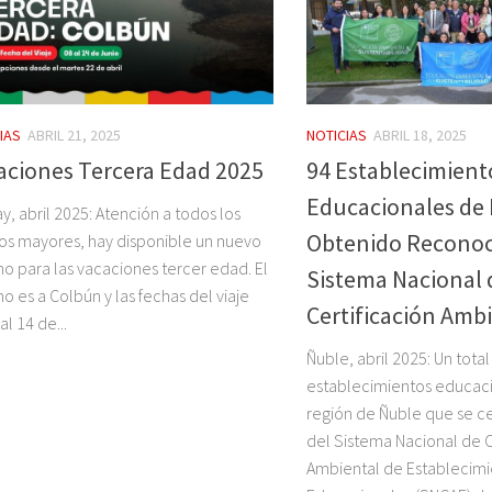
IAS
ABRIL 21, 2025
NOTICIAS
ABRIL 18, 2025
aciones Tercera Edad 2025
94 Establecimient
Educacionales de
y, abril 2025: Atención a todos los
Obtenido Reconoc
os mayores, hay disponible un nuevo
no para las vacaciones tercer edad. El
Sistema Nacional 
no es a Colbún y las fechas del viaje
Certificación Amb
al 14 de...
Ñuble, abril 2025: Un total
establecimientos educaci
región de Ñuble que se cer
del Sistema Nacional de C
Ambiental de Establecimi