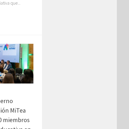
ativa que...
ierno
ción MiTea
00 miembros