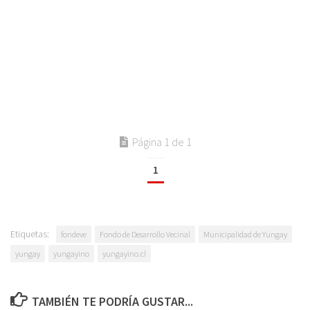
Página 1 de 1
1
Etiquetas:
fondeve
Fondo de Desarrollo Vecinal
Municipalidad de Yungay
yungay
yungayino
yungayino.cl
TAMBIÉN TE PODRÍA GUSTAR...