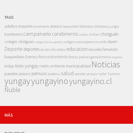
TAGS
adultos mayores
arauco
aniversario
basquetbol
biblioteca
biblioteca yungay
campanario
carabineros
cholguán
bomberos
chillan
cesfam
colegio cholguan
daem
colegio nueva esperanza
corfo
colegio divina pastora
Deporte
educacion
deportes
escuela fernando
dia del niño
dideco
baquedano
Eventos
feria costumbrista
gendarmeria
fiestas patrias
hospital
Noticias
liceo yungay
indap
municipalidad
medio ambiente
salud
pemuco
paneles arauco
taller
Turismo
prodemu
sercotec
sernatur
yungay
yungayino
yungayino.cl
Ñuble
MÁS