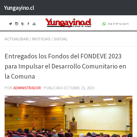
Yungayino.cl
Saltar al contenido
ACTUALIDAD
/
NOTICIAS
/
SOCIAL
Entregados los Fondos del FONDEVE 2023
para Impulsar el Desarrollo Comunitario en
la Comuna
POR
ADMINISTRADOR
· PUBLICADA
OCTUBRE 23, 2023