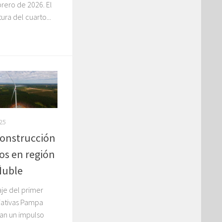
brero de 2026. El
ra del cuarto...
25
construcción
os en región
Ñuble
je del primer
iativas Pampa
an un impulso