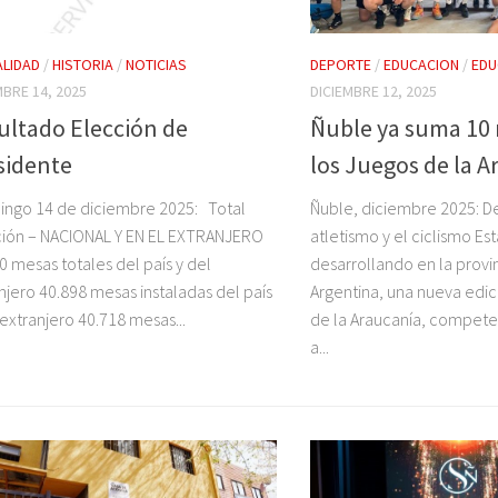
LIDAD
/
HISTORIA
/
NOTICIAS
DEPORTE
/
EDUCACION
/
EDU
MBRE 14, 2025
DICIEMBRE 12, 2025
ultado Elección de
Ñuble ya suma 10 
sidente
los Juegos de la A
ngo 14 de diciembre 2025: Total
Ñuble, diciembre 2025: D
ción – NACIONAL Y EN EL EXTRANJERO
atletismo y el ciclismo Es
0 mesas totales del país y del
desarrollando en la provi
njero 40.898 mesas instaladas del país
Argentina, una nueva edic
 extranjero 40.718 mesas...
de la Araucanía, compete
a...