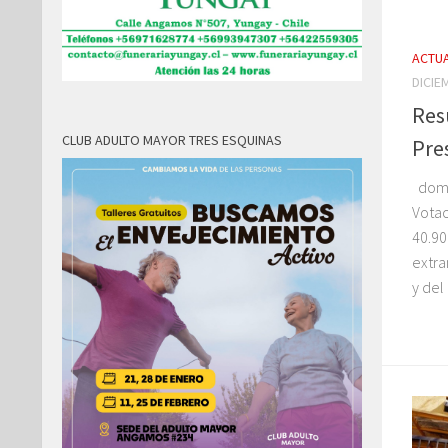
ACTUA
DICIE
Res
CLUB ADULTO MAYOR TRES ESQUINAS
Pre
domi
Vota
40.90
extra
y del