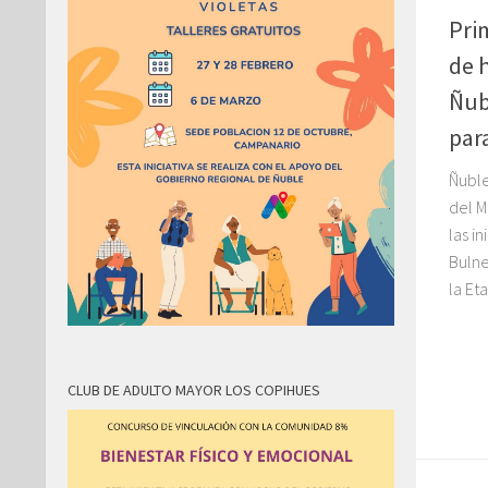
Pri
de 
Ñub
par
Ñuble
del M
las i
Bulne
la Et
CLUB DE ADULTO MAYOR LOS COPIHUES