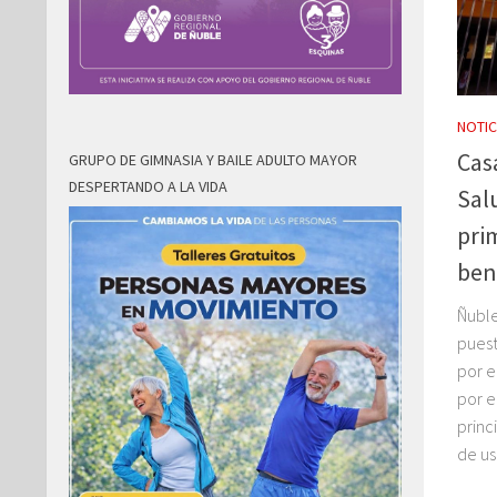
NOTIC
Cas
GRUPO DE GIMNASIA Y BAILE ADULTO MAYOR
DESPERTANDO A LA VIDA
Sal
pri
ben
Ñuble
puest
por e
por e
princ
de us