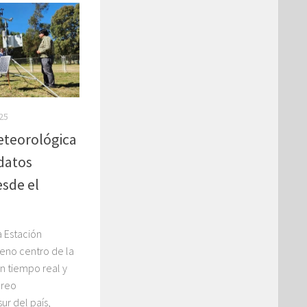
25
eteorológica
 datos
esde el
n
 Estación
eno centro de la
n tiempo real y
oreo
ur del país,