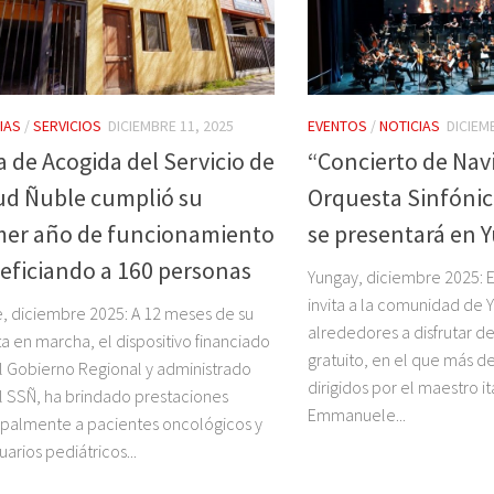
IAS
/
SERVICIOS
DICIEMBRE 11, 2025
EVENTOS
/
NOTICIAS
DICIEM
a de Acogida del Servicio de
“Concierto de Nav
ud Ñuble cumplió su
Orquesta Sinfónic
mer año de funcionamiento
se presentará en 
eficiando a 160 personas
Yungay, diciembre 2025: E
invita a la comunidad de 
, diciembre 2025: A 12 meses de su
alrededores a disfrutar d
a en marcha, el dispositivo financiado
gratuito, en el que más d
l Gobierno Regional y administrado
dirigidos por el maestro it
l SSÑ, ha brindado prestaciones
Emmanuele...
ipalmente a pacientes oncológicos y
uarios pediátricos...