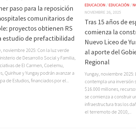
EDUCACION
/
EDUCACIÓN
/
N
mer paso para la reposición
NOVIEMBRE 26, 2025
hospitales comunitarios de
Tras 15 años de es
le: proyectos obtienen RS
comienza la const
a estudio de prefactibilidad
Nuevo Liceo de Yu
, noviembre 2025: Con la luz verde
al aporte del Gobi
inisterio de Desarrollo Social y Familia,
Regional
niciativas de El Carmen, Coelemu,
s, Quirihue y Yungay podrán avanzar a
Yungay, noviembre 2025: L
apa de Estudios, financiados por el...
contempla una inversión s
$16.000 millones, recurso
se comienza a construir 
infraestructura tras los 
el terremoto de 2010,...