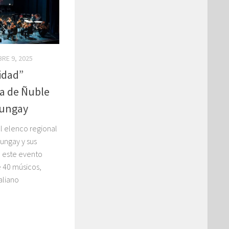
BRE 9, 2025
idad”
a de Ñuble
Yungay
l elenco regional
Yungay y sus
e este evento
e 40 músicos,
aliano