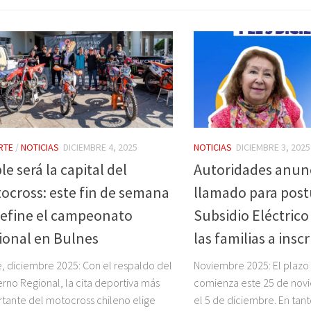
RTE
/
NOTICIAS
DICIEMBRE 4, 2025
NOTICIAS
DICIEMBRE 3, 2025
e será la capital del
Autoridades anun
ocross: este fin de semana
llamado para postu
define el campeonato
Subsidio Eléctrico 
ional en Bulnes
las familias a inscr
, diciembre 2025: Con el respaldo del
Noviembre 2025: El plazo
rno Regional, la cita deportiva más
comienza este 25 de novie
tante del motocross chileno elige
el 5 de diciembre. En tant