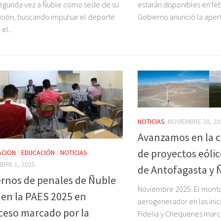
egunda vez a Ñuble como sede de su
estarán disponibles en fe
ición, buscando impulsar el deporte
Gobierno anunció la apertu
 el...
NOTICIAS
NOVIEMBRE 28, 20
Avanzamos en la 
de proyectos eólic
ACION
/
EDUCACIÓN
/
NOTICIAS
MBRE 1, 2025
de Antofagasta y 
ernos de penales de Ñuble
Noviembre 2025: El monta
den la PAES 2025 en
aerogenerador en las inic
ceso marcado por la
Fidelia y Chequenes marc