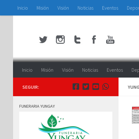
Inicio
Misión
Visión
Noticias
Eventos
Depo
Saltar al contenido
Inicio
Misión
Visión
Noticias
Eventos
Dep
SEGUIR:
YUNG
FUNERARIA YUNGAY