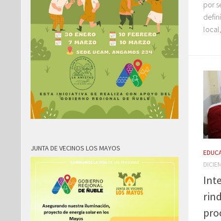
por s
defin
local,
JUNTA DE VECINOS LOS MAYOS
EDUC
DICIE
Int
rin
pro