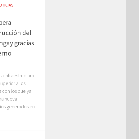
OTICIAS
pera
rucción del
ngay gracias
erno
a infraestructura
uperior a los
s con los que ya
una nueva
daños generados en