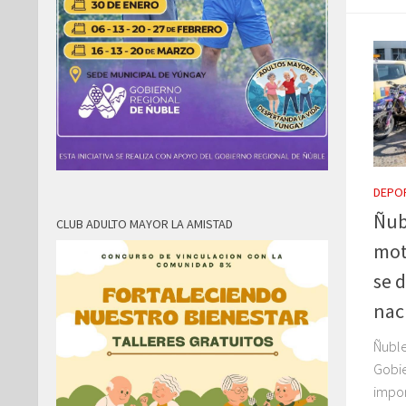
DEPO
Ñubl
CLUB ADULTO MAYOR LA AMISTAD
mot
se 
nac
Ñuble
Gobie
impor