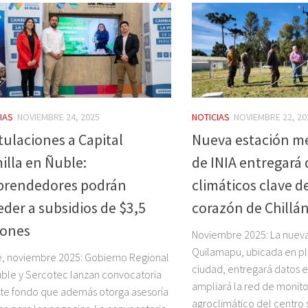
IAS
NOVIEMBRE 24, 2025
NOTICIAS
NOVIEMBRE 22, 20
tulaciones a Capital
Nueva estación m
illa en Ñuble:
de INIA entregará
rendedores podrán
climáticos clave d
eder a subsidios de $3,5
corazón de Chillá
lones
Noviembre 2025: La nueva
Quilamapu, ubicada en pl
, noviembre 2025: Gobierno Regional
ciudad, entregará datos e
ble y Sercotec lanzan convocatoria
ampliará la red de monit
te fondo que además otorga asesoría
agroclimático del centro s