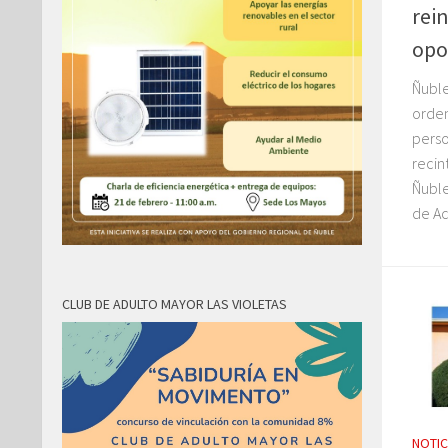
rein
opo
Ñuble
orden
perso
recin
Ñuble
de Ac
CLUB DE ADULTO MAYOR LAS VIOLETAS
NOTIC