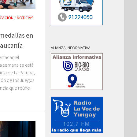
CACIÓN
/
NOTICIAS
medallas en
raucanía
ALIANZA INFORMATIVA
estacan el
ta semana se está
ncia de La Pampa,
ión de los Juegos
ncia que reúne