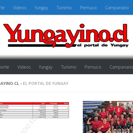
rte
Videos
Yungay
Turismo
Pemuco
Campanario
orte
Videos
Yungay
Turismo
Pemuco
Campanari
AYINO.CL
• EL PORTAL DE YUNGAY