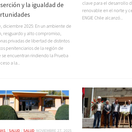
clave para el desarrollo d
serción y la igualdad de
renovable en el norte y ce
rtunidades
ENGIE Chile alcanzó...
, diciembre 2025: En un ambiente de
, resguardo y alto compromiso,
nas privadas de libertad de distintos
tos penitenciarios de la región de
 se encuentran rindiendo la Prueba
ceso a la...
IAS
/
SALUD
/
SALUD
NOVIEMBRE 27, 2025