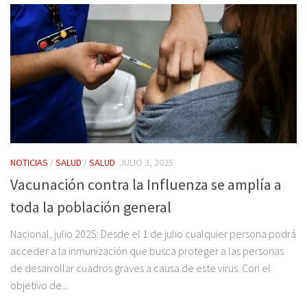
NOTICIAS
/
SALUD
/
SALUD
JULIO 3, 2025
Vacunación contra la Influenza se amplía a
toda la población general
Nacional, julio 2025: Desde el 1 de julio cualquier persona podrá
acceder a la inmunización que busca proteger a las personas
de desarrollar cuadros graves a causa de este virus. Con el
objetivo de...