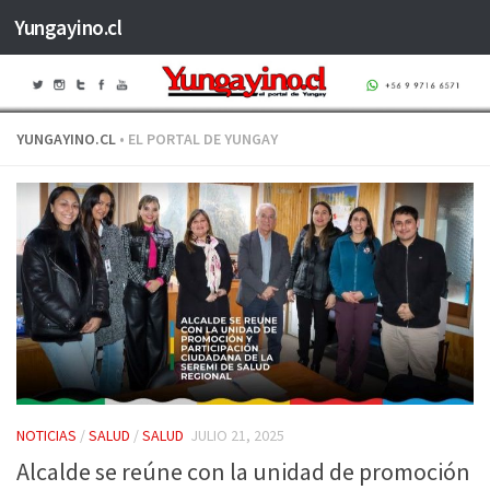
Yungayino.cl
Saltar al contenido
YUNGAYINO.CL
• EL PORTAL DE YUNGAY
NOTICIAS
/
SALUD
/
SALUD
JULIO 21, 2025
Alcalde se reúne con la unidad de promoción