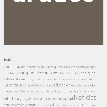
TAGS
adultos mayores
arauco
aniversario
basquetbol
biblioteca
biblioteca yungay
campanario
carabineros
cholguán
bomberos
chillan
cesfam
colegio cholguan
daem
colegio nueva esperanza
corfo
colegio divina pastora
Deporte
educacion
deportes
escuela fernando
dia del niño
dideco
baquedano
Eventos
feria costumbrista
gendarmeria
fiestas patrias
hospital
Noticias
liceo yungay
indap
municipalidad
medio ambiente
salud
pemuco
paneles arauco
taller
Turismo
prodemu
sercotec
sernatur