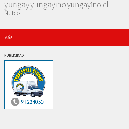
yungay
yungayino
yungayino.cl
Ñuble
MÁS
PUBLICIDAD