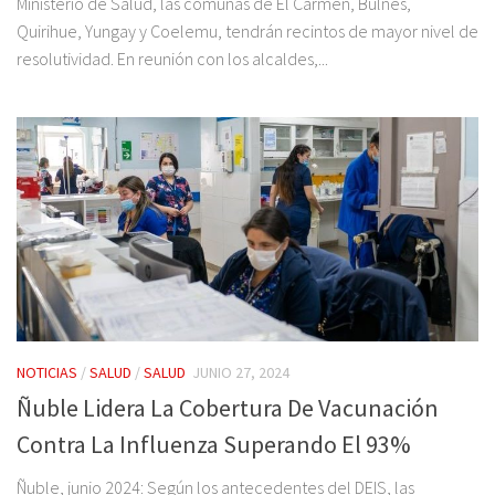
Ministerio de Salud, las comunas de El Carmen, Bulnes,
Quirihue, Yungay y Coelemu, tendrán recintos de mayor nivel de
resolutividad. En reunión con los alcaldes,...
NOTICIAS
/
SALUD
/
SALUD
JUNIO 27, 2024
Ñuble Lidera La Cobertura De Vacunación
Contra La Influenza Superando El 93%
Ñuble, junio 2024: Según los antecedentes del DEIS, las