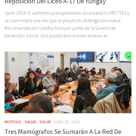
Reposición Del Liceo A-17 De Yungay
Junio 2024: El aumento presupuestario alcanzaría los M$7.553 y
se concretará una vez que el proyecto obtenga una nueva
Recomendación Satisfactoria por parte de la Seremi de
Desarrollo Social. Una productiva reunión sostuvo el...
NOTICIAS
/
SALUD
/
SALUD
JUNIO 25, 2024
Tres Mamógrafos Se Sumarán A La Red De