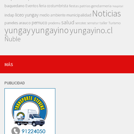
baquedano
Eventos
feria costumbrista
gendarmeria
fiestas patrias
hospital
Noticias
liceo yungay
indap
municipalidad
medio ambiente
salud
pemuco
paneles arauco
taller
Turismo
prodemu
sercotec
sernatur
yungay
yungayino
yungayino.cl
Ñuble
MÁS
PUBLICIDAD