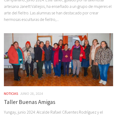
artesana Janett Vallejos, ha enseñado a un grupo de mujeres el
arte del fieltro. Las alumnas se han destacado por crear
hermosas esculturas de fieltro,...
NOTICIAS
JUNIO 28, 2024
Taller Buenas Amigas
Yungay, junio 2024: Alcalde Rafael Cifuentes Rodríguez y el