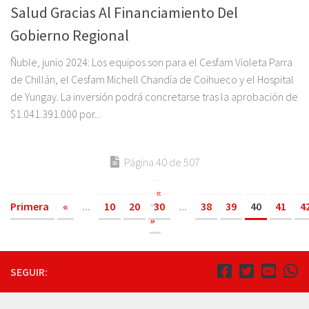
Salud Gracias Al Financiamiento Del
Gobierno Regional
Ñuble, junio 2024: Los equipos son para el Cesfam Violeta Parra
de Chillán, el Cesfam Michell Chandía de Coihueco y el Hospital
de Yungay. La inversión podrá concretarse tras la aprobación de
$1.041.391.000 por...
Página 40 de 507
«
Primera
«
...
10
20
30
...
38
39
40
41
4
»
SEGUIR: