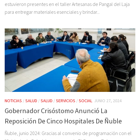
estuvieron presentes en el taller Artesanas de Pangal del Laja
para entregar materiales esenciales y brindar...
NOTICIAS
/
SALUD
/
SALUD
/
SERVICIOS
/
SOCIAL
JUNIO 27, 2024
Gobernador Crisóstomo Anunció La
Reposición De Cinco Hospitales De Ñuble
Ñuble, junio 2024: Gracias al convenio de programación con el