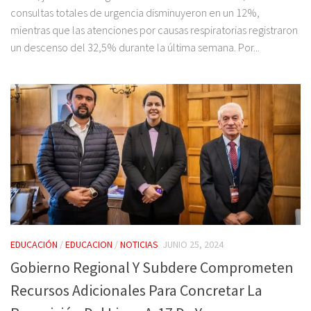
consultas totales de urgencia disminuyeron en un 12%,
mientras que las atenciones por causas respiratorias registraron
un descenso del 32,5% durante la última semana. Por...
EDUCACIÓN
/
EDUCACION
/
NOTICIAS
JUNIO 25, 2024
Gobierno Regional Y Subdere Comprometen
Recursos Adicionales Para Concretar La