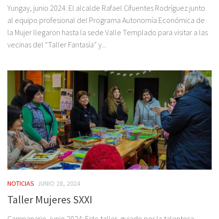
Yungay, junio 2024: El alcalde Rafael Cifuentes Rodríguez junto
al equipo profesional del Programa Autonomía Económica de
la Mujer llegaron hasta la sede Valle Templado para visitar a las
vecinas del “Taller Fantasía” y...
NOTICIAS
JUNIO 28, 2024
Taller Mujeres SXXI
Campanario, junio 2024: Este taller, guiado por la talentosa