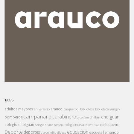
TAGS
adultos mayores
arauco
aniversario
basquetbol
biblioteca
biblioteca yungay
campanario
carabineros
cholguán
bomberos
chillan
cesfam
colegio cholguan
daem
colegio nueva esperanza
corfo
colegio divina pastora
Deporte
educacion
deportes
escuela fernando
dia del niño
dideco