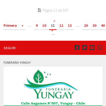
Página 11 de 507
«
Primera
«
...
9
10
11
12
13
...
20
30
40
»
SEGUIR:
FUNERARIA YUNGAY