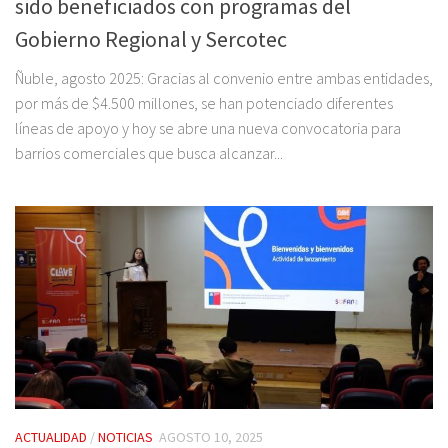
sido beneficiados con programas del
Gobierno Regional y Sercotec
Ñuble, agosto 2025: Gracias al convenio entre ambas entidades,
por más de $4.500 millones, se han potenciado diferentes
líneas de apoyo y hoy se abre una nueva convocatoria para
barrios comerciales que busca alcanzar...
ACTUALIDAD
/
NOTICIAS
AGOSTO 10, 2025