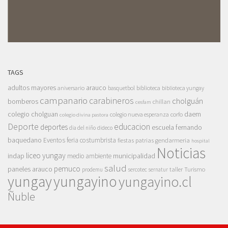
TAGS
adultos mayores
arauco
aniversario
basquetbol
biblioteca
biblioteca yungay
campanario
carabineros
cholguán
bomberos
chillan
cesfam
colegio cholguan
daem
colegio nueva esperanza
corfo
colegio divina pastora
Deporte
educacion
deportes
escuela fernando
dia del niño
dideco
baquedano
Eventos
feria costumbrista
gendarmeria
fiestas patrias
hospital
Noticias
liceo yungay
indap
municipalidad
medio ambiente
salud
pemuco
paneles arauco
taller
Turismo
prodemu
sercotec
sernatur
yungay
yungayino
yungayino.cl
Ñuble