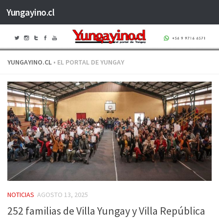
Yungayino.cl
Saltar al contenido
YUNGAYINO.CL
• EL PORTAL DE YUNGAY
NOTICIAS
AGOSTO 13, 2025
252 familias de Villa Yungay y Villa República