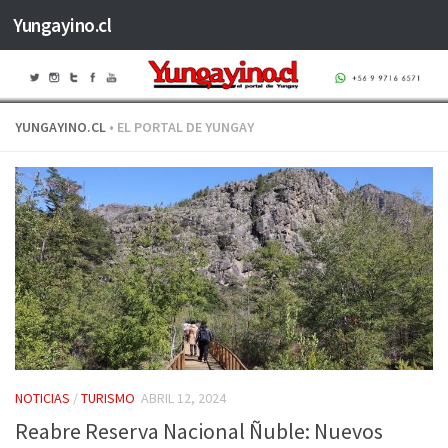
Yungayino.cl
Saltar al contenido
YUNGAYINO.CL
• EL PORTAL DE YUNGAY
NOTICIAS
/
TURISMO
ABRIL 12, 2024
Reabre Reserva Nacional Ñuble: Nuevos