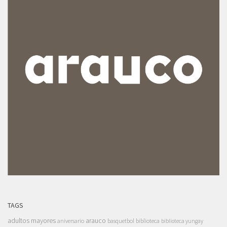
TAGS
adultos mayores
arauco
aniversario
basquetbol
biblioteca
biblioteca yungay