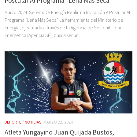
Postular Al Programa “Leña Más Seca”
Marzo 2024: Seremi De Energía Reafirma Invitación A Postular Al
Programa “Leña Más Seca” La herramienta del Ministerio de
Energía, ejecutada a través de la Agencia de Sostenibilidad
Energética (Agencia SE), busca ser un...
DEPORTE
/
NOTICIAS
MARZO 22, 2024
Atleta Yungayino Juan Quijada Bustos,