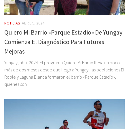
NOTICIAS
ABRIL 9, 2024
Quiero Mi Barrio «Parque Estadio» De Yungay
Comienza El Diagnóstico Para Futuras
Mejoras
Yungay, abril 2024: El programa Quiero Mi Barrio lleva un poco
más de dos meses desde que llegó a Yungay, las poblaciones El
Roble y Laguna Blanca formaron el barrio «Parque Estadio»,
quienes son...