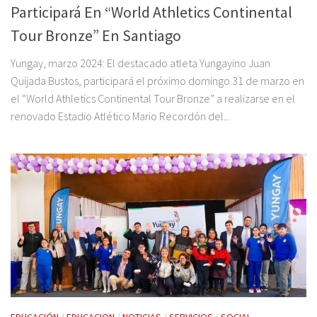
Participará En “World Athletics Continental
Tour Bronze” En Santiago
Yungay, marzo 2024: El destacado atleta Yungayino Juan
Quijada Bustos, participará el próximo domingo 31 de marzo en
el “World Athletics Continental Tour Bronze” a realizarse en el
renovado Estadio Atlético Mario Recordón del...
EDUCACIÓN
/
EDUCACION
/
NOTICIAS
/
SERVICIOS
/
SOCIAL