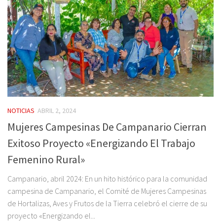
NOTICIAS
ABRIL 2, 2024
Mujeres Campesinas De Campanario Cierran
Exitoso Proyecto «Energizando El Trabajo
Femenino Rural»
Campanario, abril 2024: En un hito histórico para la comunidad
campesina de Campanario, el Comité de Mujeres Campesinas
de Hortalizas, Aves y Frutos de la Tierra celebró el cierre de su
proyecto «Energizando el...