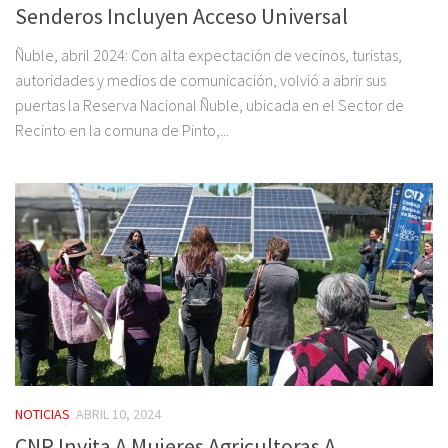
Senderos Incluyen Acceso Universal
Ñuble, abril 2024: Con alta expectación de vecinos, turistas,
autoridades y medios de comunicación, volvió a abrir sus
puertas la Reserva Nacional Ñuble, ubicada en el Sector de
Recinto en la comuna de Pinto,...
NOTICIAS
ABRIL 10, 2024
CNR Invita A Mujeres Agricultoras A